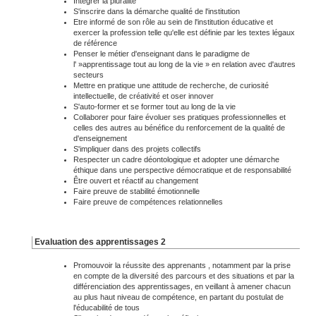
Intégrer la pluralité
S'inscrire dans la démarche qualité de l'institution
Etre informé de son rôle au sein de l'institution éducative et
exercer la profession telle qu'elle est définie par les textes légaux
de référence
Penser le métier d'enseignant dans le paradigme de
l' »apprentissage tout au long de la vie » en relation avec d'autres
secteurs
Mettre en pratique une attitude de recherche, de curiosité
intellectuelle, de créativité et oser innover
S'auto-former et se former tout au long de la vie
Collaborer pour faire évoluer ses pratiques professionnelles et
celles des autres au bénéfice du renforcement de la qualité de
d'enseignement
S'impliquer dans des projets collectifs
Respecter un cadre déontologique et adopter une démarche
éthique dans une perspective démocratique et de responsabilité
Être ouvert et réactif au changement
Faire preuve de stabilité émotionnelle
Faire preuve de compétences relationnelles
Evaluation des apprentissages 2
Promouvoir la réussite des apprenants , notamment par la prise
en compte de la diversité des parcours et des situations et par la
différenciation des apprentissages, en veillant à amener chacun
au plus haut niveau de compétence, en partant du postulat de
l'éducabilité de tous