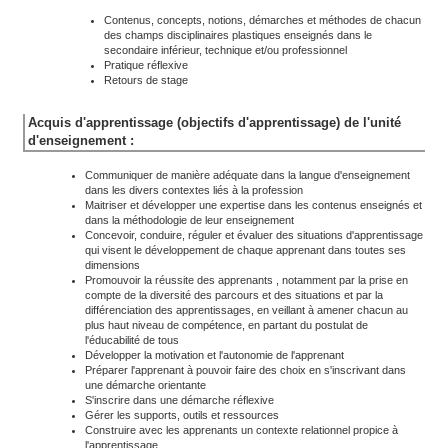
Contenus, concepts, notions, démarches et méthodes de chacun
des champs disciplinaires plastiques enseignés dans le
secondaire inférieur, technique et/ou professionnel
Pratique réflexive
Retours de stage
Acquis d'apprentissage (objectifs d'apprentissage) de l'unité
d'enseignement :
Communiquer de manière adéquate dans la langue d'enseignement
dans les divers contextes liés à la profession
Maitriser et développer une expertise dans les contenus enseignés et
dans la méthodologie de leur enseignement
Concevoir, conduire, réguler et évaluer des situations d'apprentissage
qui visent le développement de chaque apprenant dans toutes ses
dimensions
Promouvoir la réussite des apprenants , notamment par la prise en
compte de la diversité des parcours et des situations et par la
différenciation des apprentissages, en veillant à amener chacun au
plus haut niveau de compétence, en partant du postulat de
l'éducabilité de tous
Développer la motivation et l'autonomie de l'apprenant
Préparer l'apprenant à pouvoir faire des choix en s'inscrivant dans
une démarche orientante
S'inscrire dans une démarche réflexive
Gérer les supports, outils et ressources
Construire avec les apprenants un contexte relationnel propice à
l'apprentissage