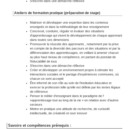
S'inscrire dans une démarche réflexive
Ateliers de formation pratique (préparation de stage)
Maitriser et développer une expertise dans les contenus
enseignés et dans la méthodologie de leur enseignement
Concevoir, conduire, réguler et évaluer des situations
d'apprentissage qui visent le développement de chaque apprenant
dans toutes ses dimensions
Promouvoir la réussite des apprenants , notamment par la prise
en compte de la diversité des parcours et des situations et par la
différenciation des apprentissages, en veillant à amener chacun
au plus haut niveau de compétence, en partant du postulat de
l'éducabilité de tous
S'inscrire dans une démarche réflexive
Créer et développer un environnement propre à stimuler les
interactions sociales et le partage d'expériences communes, où
chacun se sent accepté
Être informé de son rôle au sein de l'institution éducative et
exercer la profession telle qu'elle est définie par les textes légaux
de référence
Penser le métier d'enseignant dans le paradigme de l'
»apprentissage tout au long de la vie » en relation avec d'autres
secteurs
Mettre en pratique une attitude de recherche, de curiosité
intellectuelle, de créativité et oser innover
Savoirs et compétences prérequis :