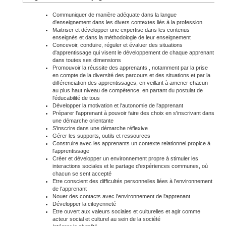
Communiquer de manière adéquate dans la langue
d'enseignement dans les divers contextes liés à la profession
Maitriser et développer une expertise dans les contenus
enseignés et dans la méthodologie de leur enseignement
Concevoir, conduire, réguler et évaluer des situations
d'apprentissage qui visent le développement de chaque apprenant
dans toutes ses dimensions
Promouvoir la réussite des apprenants , notamment par la prise
en compte de la diversité des parcours et des situations et par la
différenciation des apprentissages, en veillant à amener chacun
au plus haut niveau de compétence, en partant du postulat de
l'éducabilité de tous
Développer la motivation et l'autonomie de l'apprenant
Préparer l'apprenant à pouvoir faire des choix en s'inscrivant dans
une démarche orientante
S'inscrire dans une démarche réflexive
Gérer les supports, outils et ressources
Construire avec les apprenants un contexte relationnel propice à
l'apprentissage
Créer et développer un environnement propre à stimuler les
interactions sociales et le partage d'expériences communes, où
chacun se sent accepté
Etre conscient des difficultés personnelles liées à l'environnement
de l'apprenant
Nouer des contacts avec l'environnement de l'apprenant
Développer la citoyenneté
Etre ouvert aux valeurs sociales et culturelles et agir comme
acteur social et culturel au sein de la société