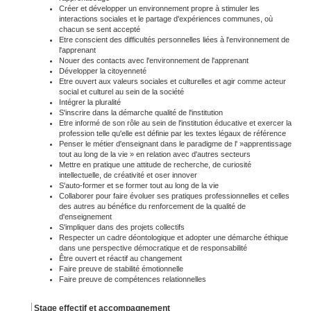
Créer et développer un environnement propre à stimuler les
interactions sociales et le partage d'expériences communes, où
chacun se sent accepté
Etre conscient des difficultés personnelles liées à l'environnement de
l'apprenant
Nouer des contacts avec l'environnement de l'apprenant
Développer la citoyenneté
Etre ouvert aux valeurs sociales et culturelles et agir comme acteur
social et culturel au sein de la société
Intégrer la pluralité
S'inscrire dans la démarche qualité de l'institution
Etre informé de son rôle au sein de l'institution éducative et exercer la
profession telle qu'elle est définie par les textes légaux de référence
Penser le métier d'enseignant dans le paradigme de l' »apprentissage
tout au long de la vie » en relation avec d'autres secteurs
Mettre en pratique une attitude de recherche, de curiosité
intellectuelle, de créativité et oser innover
S'auto-former et se former tout au long de la vie
Collaborer pour faire évoluer ses pratiques professionnelles et celles
des autres au bénéfice du renforcement de la qualité de
d'enseignement
S'impliquer dans des projets collectifs
Respecter un cadre déontologique et adopter une démarche éthique
dans une perspective démocratique et de responsabilité
Être ouvert et réactif au changement
Faire preuve de stabilité émotionnelle
Faire preuve de compétences relationnelles
Stage effectif et accompagnement