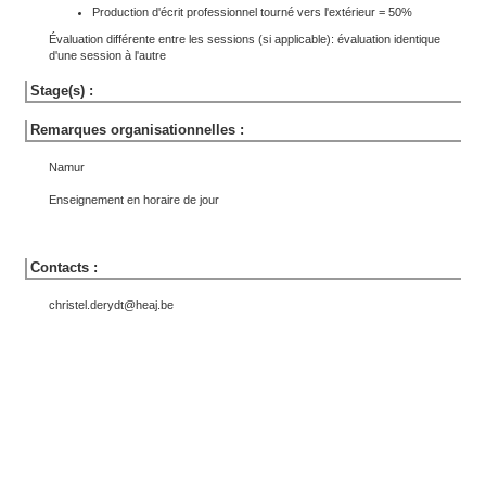
Production d'écrit professionnel tourné vers l'extérieur = 50%
Évaluation différente entre les sessions (si applicable): évaluation identique
d'une session à l'autre
Stage(s) :
Remarques organisationnelles :
Namur
Enseignement en horaire de jour
Contacts :
christel.derydt@heaj.be