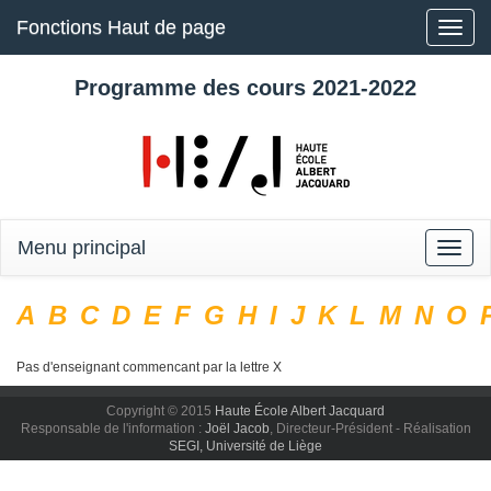
Fonctions Haut de page
Toggle
naviga
Programme des cours 2021-2022
Menu principal
Toggle
naviga
A
B
C
D
E
F
G
H
I
J
K
L
M
N
O
Pas d'enseignant commencant par la lettre X
Copyright © 2015
Haute École Albert Jacquard
Responsable de l'information :
Joël Jacob
, Directeur-Président - Réalisation
SEGI, Université de Liège