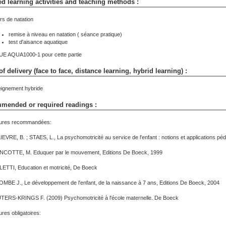
d learning activities and teaching methods :
s de natation
remise à niveau en natation ( séance pratique)
test d'aisance aquatique
 UE AQUA1000-1 pour cette partie
f delivery (face to face, distance learning, hybrid learning) :
ignement hybride
mended or required readings :
ures recommandées:
IEVRE, B. ; STAES, L., La psychomotricité au service de l'enfant : notions et applications pé
COTTE, M. Eduquer par le mouvement, Editions De Boeck, 1999
ETTI, Education et motricité, De Boeck
MBE J., Le développement de l'enfant, de la naissance à 7 ans, Editions De Boeck, 2004
ERS-KRINGS F. (2009) Psychomotricité à l'école maternelle. De Boeck
ures obligatoires: