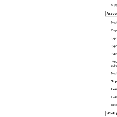
Supp
Assess
Mode
Orga
Typ
Type
Type
Moye
qui 
Moda
Si, 
Exam
Eval
Repo
Work p