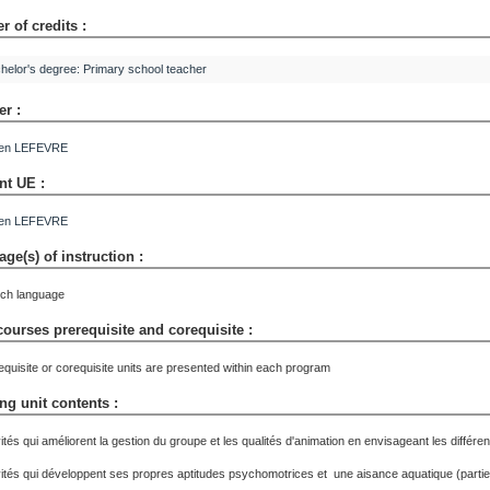
 of credits :
helor's degree: Primary school teacher
er :
ien
LEFEVRE
nt UE :
ien
LEFEVRE
ge(s) of instruction :
ch language
courses prerequisite and corequisite :
equisite or corequisite units are presented within each program
ng unit contents :
vités qui améliorent la gestion du groupe et les qualités d'animation en envisageant les différe
vités qui développent ses propres aptitudes psychomotrices et une aisance aquatique (parti