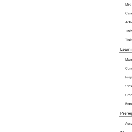
Métho
Cane
Acti
Théo
Théor
Learni
Mait
Conc
Prép
S'in
Crée
Entr
Prereq
Auc