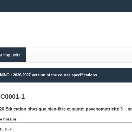
rning units
ING : 2026-2027 version of the course specifications
C0001-1
6 Education physique bien-être et santé: psychomotricité 3 + na
 horaire :
Th, 5h Pr