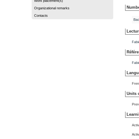
Work placement(s)
Number
Organizational remarks
Contacts
Bac
Lectur
Fab
Référe
Fab
Langua
Fren
Units 
Prer
Learni
Acti
Acti