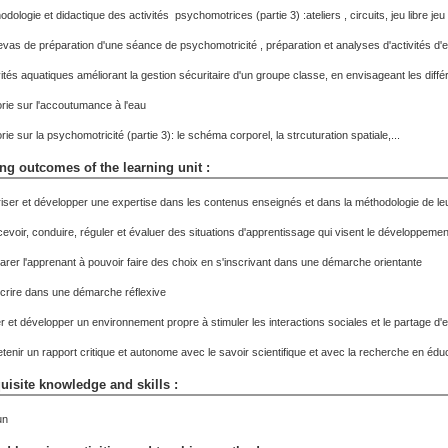
dologie et didactique des activités psychomotrices (partie 3) :ateliers , circuits, jeu libre jeu
vas de préparation d'une séance de psychomotricité , préparation et analyses d'activités d'e
vités aquatiques améliorant la gestion sécuritaire d'un groupe classe, en envisageant les diff
rie sur l'accoutumance à l'eau
ie sur la psychomotricité (partie 3): le schéma corporel, la strcuturation spatiale,...
ng outcomes of the learning unit :
riser et développer une expertise dans les contenus enseignés et dans la méthodologie de 
evoir, conduire, réguler et évaluer des situations d'apprentissage qui visent le développe
arer l'apprenant à pouvoir faire des choix en s'inscrivant dans une démarche orientante
scrire dans une démarche réflexive
r et développer un environnement propre à stimuler les interactions sociales et le partag
etenir un rapport critique et autonome avec le savoir scientifique et avec la recherche en édu
uisite knowledge and skills :
un