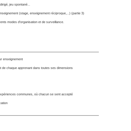
 dirigé, jeu spontané...
nseignement (stage, enseignement réciproque,...) (partie 3)
érents modes d'organisation et de surveillance.
leur enseignement
ment de chaque apprenant dans toutes ses dimensions
e d'expériences communes, où chacun se sent accepté
cation