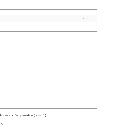
2
nts modes d'organisation (partie 3)
e 3)