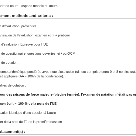
ort de cours : espace moodle du cours
ment methods and criteria :
 d'évaluation: présentiel
nisation de l'évaluation: examen écrit + pratique
e d'évaluation: Epreuve pour l 'UE
 de questionnaire: questions ouvertes et / ou QCM
 de cotation:
nne arithmétique pondérée avec note d'exclusion (si note comprise entre 0 et 8 non inclus). 
est appliquée (AA = 100% de la pondération).
lités de cotation :
pour des raisons de force majeure (piscine fermée), l'examen de natation n'était pas o
en écrit = 100 % de la note de l'UE
uation identique d'une session à l'autre
rt de la note de TJ de la première session
lacement(s) :