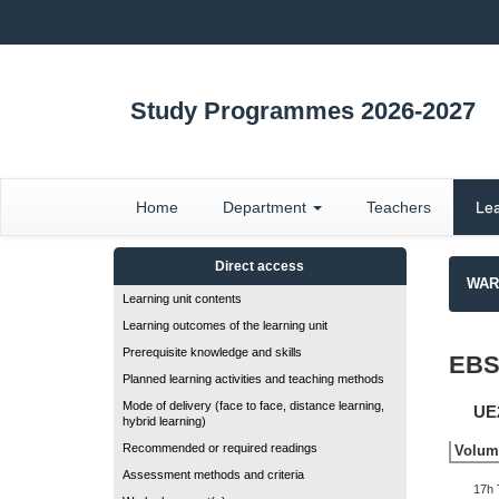
Study Programmes 2026-2027
Home
Department
Teachers
Lea
Direct access
WARN
Learning unit contents
Learning outcomes of the learning unit
Prerequisite knowledge and skills
EBS
Planned learning activities and teaching methods
Mode of delivery (face to face, distance learning,
UE2
hybrid learning)
Recommended or required readings
Volume
Assessment methods and criteria
17h 