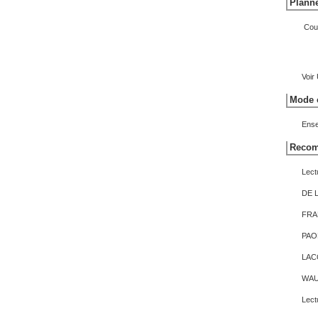
Planne
Cour
Voir
Mode o
Ense
Recom
Lect
DE L
FRAN
PAOL
LACO
WAUT
Lect