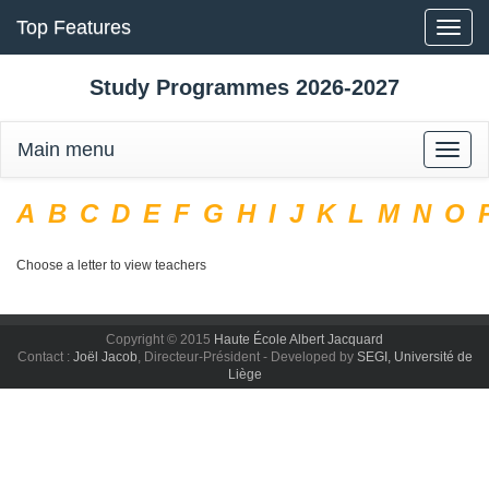
Top Features
Toggle
naviga
Study Programmes 2026-2027
Main menu
Toggle
naviga
A
B
C
D
E
F
G
H
I
J
K
L
M
N
O
Choose a letter to view teachers
Copyright © 2015
Haute École Albert Jacquard
Contact :
Joël Jacob
, Directeur-Président - Developed by
SEGI, Université de
Liège