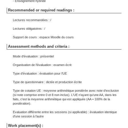
- Enseignement hybride
Recommended or required readings :
Lectures recommandées : /
Lectures obligatoires : /
Support de cours : espace Moodle du cours
Assessment methods and criteria :
Mode d'évaluation : présentiel
Organisation de l'évaluation : examen écrit
Type d'évaluation : évaluation pour l'UE
Type de questionnaire : dictée et production écrite
Type de cotation UE : moyenne arithmétique pondérée avec note d'exclusion
(si note comprise entre 0 et 8 non inclus). L'UE n'ayant qu'une AA, dans les
faits, c'est la moyenne arithmétique qui est appliquée (AA = 100% de la
pondération).
Evaluation différente entre les sessions (si applivable) : évaluation identique
d'une session à l'autre
Work placement(s) :