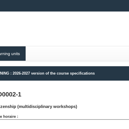
rning units
ING : 2026-2027 version of the course specifications
O0002-1
izenship (multidisciplinary workshops)
 horaire :