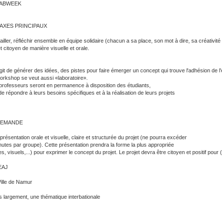
LABWEEK
 AXES PRINCIPAUX
iller, réfléchir ensemble en équipe solidaire (chacun a sa place, son mot à dire, sa créativité 
t citoyen de manière visuelle et orale.
'agit de générer des idées, des pistes pour faire émerger un concept qui trouve l'adhésion de l
orkshop se veut aussi «laboratoire».
professeurs seront en permanence à disposition des étudiants,
de répondre à leurs besoins spécifiques et à la réalisation de leurs projets
DEMANDE
présentation orale et visuelle, claire et structurée du projet (ne pourra excéder
nutes par groupe). Cette présentation prendra la forme la plus appropriée
es, visuels,...) pour exprimer le concept du projet. Le projet devra être citoyen et positif pour
HEAJ
Ville de Namur
us largement, une thématique interbationale