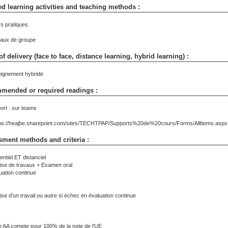
d learning activities and teaching methods :
s pratiques
aux de groupe
f delivery (face to face, distance learning, hybrid learning) :
ignement hybride
mended or required readings :
ort : sur teams
tps://heajbe.sharepoint.com/sites/TECHTPAP/Supports%20de%20cours/Forms/AllItems.asp
ment methods and criteria :
entiel ET distanciel
se de travaux + Examen oral
uation continue
se d'un travail ou autre si échec en évaluation continue
e AA compte pour 100% de la note de l'UE