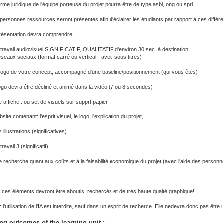
rme juridique de l'équipe porteuse du projet pourra être de type asbl, ong ou sprl.
personnes ressources seront présentes afin d'éclairer les étudiants par rapport à ces différent
résentation devra comprendre:
 travail audiovisuel SIGNIFICATIF, QUALITATIF d'environ 30 sec. à destination
éseaux sociaux (format carré ou vertical - avec sous titres)
 logo de votre concept, accompagné d'une baseline/positionnement (qui vous êtes)
ogo devra être décliné et animé dans la vidéo (7 ou 8 secondes)
 affiche : ou set de visuels sur supprt papier
site contenant: l'esprit visuel, le logo, l'explication du projet,
 illustrations (significatives)
travail 3 (significatif)
e recherche quant aux coûts et à la faisabilité économique du projet (avec l'aide des person
 ces éléments devront être aboutis, rechercés et de très haute quaité graphique!
 l'utilisation de l'IA est interdite, sauf dans un esprit de recherce. Elle nedevra donc pas être ut
ng outcomes of the learning unit :