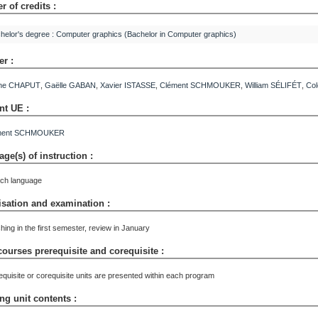
 of credits :
helor's degree : Computer graphics (Bachelor in Computer graphics)
er :
ne
CHAPUT
,
Gaëlle
GABAN
,
Xavier
ISTASSE
,
Clément
SCHMOUKER
,
William
SÉLIFÉT
,
Col
nt UE :
ment
SCHMOUKER
ge(s) of instruction :
ch language
sation and examination :
hing in the first semester, review in January
courses prerequisite and corequisite :
equisite or corequisite units are presented within each program
ng unit contents :