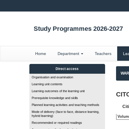
Study Programmes 2026-2027
Home
Department
Teachers
Lea
Direct access
WARN
Organisation and examination
Learning unit contents
Learning outcomes of the learning unit
CIT
Prerequisite knowledge and skills
Planned learning activities and teaching methods
Cit
Mode of delivery (face to face, distance learning,
hybrid learning)
Volume
Recommended or required readings