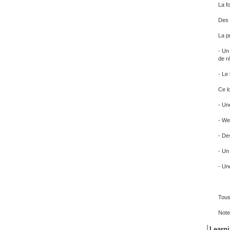
La fo
Des 
La p
- Un
de r
- Le
Ce l
- Une
- Web
- Des
- Un 
- Un
Tous
Note:
Learni