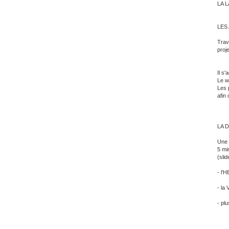
LA 
LES
Trava
proje
Il s
Le w
Les 
afin 
LA 
Une 
5 mi
(slid
- l'
- la 
- pl