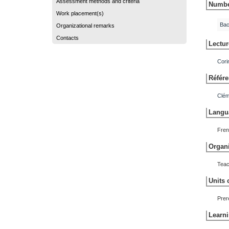
Assessment methods and criteria
Number
Work placement(s)
Bac
Organizational remarks
Contacts
Lectur
Cori
Référe
Clé
Langua
Fren
Organi
Teac
Units 
Prer
Learni