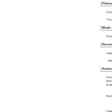
Planne
Cour
Trav
Mode o
Ense
Recom
supp
- ht
Assess
Prés
Remi
Eval
Remi
Cett