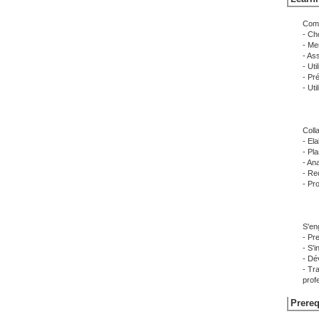
Comm
- Ch
- Me
- Ass
- Uti
- Pr
- Ut
Coll
- El
- Pla
- An
- Re
- Pr
S'en
- Pr
- S'
- Dé
- Tr
prof
Prereq