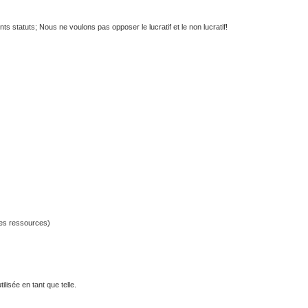
s statuts; Nous ne voulons pas opposer le lucratif et le non lucratif!
nes ressources)
ilisée en tant que telle.