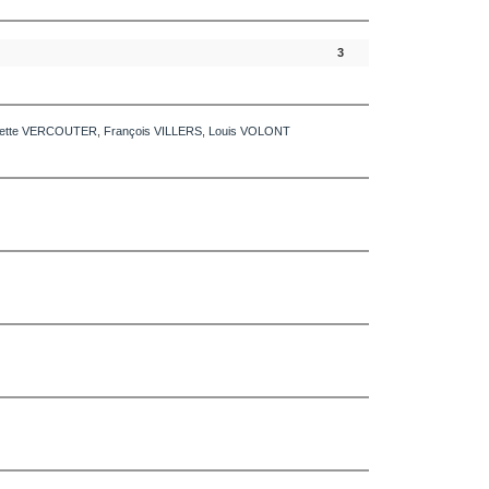
3
ette
VERCOUTER
,
François
VILLERS
,
Louis
VOLONT