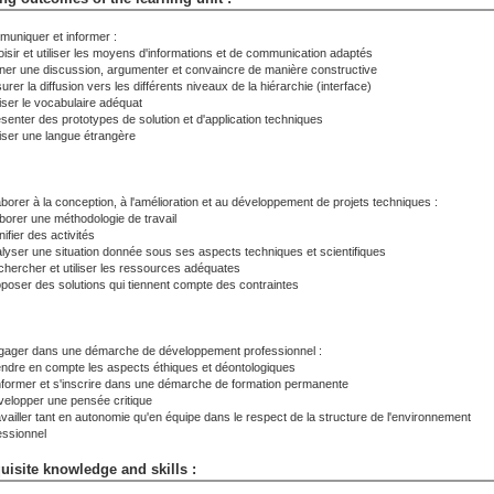
uniquer et informer :
oisir et utiliser les moyens d'informations et de communication adaptés
ner une discussion, argumenter et convaincre de manière constructive
urer la diffusion vers les différents niveaux de la hiérarchie (interface)
liser le vocabulaire adéquat
ésenter des prototypes de solution et d'application techniques
iliser une langue étrangère
aborer à la conception, à l'amélioration et au développement de projets techniques :
aborer une méthodologie de travail
nifier des activités
alyser une situation donnée sous ses aspects techniques et scientifiques
chercher et utiliser les ressources adéquates
oposer des solutions qui tiennent compte des contraintes
gager dans une démarche de développement professionnel :
endre en compte les aspects éthiques et déontologiques
informer et s'inscrire dans une démarche de formation permanente
velopper une pensée critique
availler tant en autonomie qu'en équipe dans le respect de la structure de l'environnement
essionnel
uisite knowledge and skills :