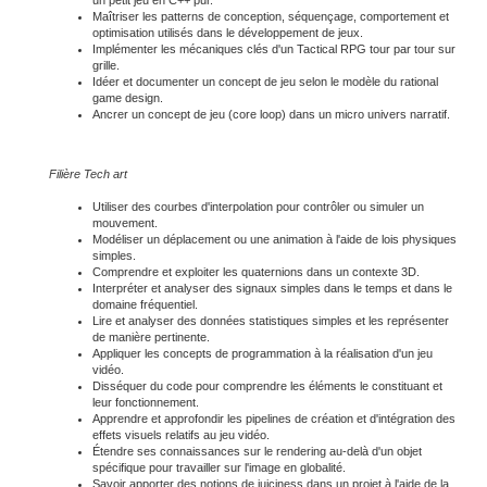
un petit jeu en C++ pur.
Maîtriser les patterns de conception, séquençage, comportement et
optimisation utilisés dans le développement de jeux.
Implémenter les mécaniques clés d'un Tactical RPG tour par tour sur
grille.
Idéer et documenter un concept de jeu selon le modèle du rational
game design.
Ancrer un concept de jeu (core loop) dans un micro univers narratif.
Filière Tech art
Utiliser des courbes d'interpolation pour contrôler ou simuler un
mouvement.
Modéliser un déplacement ou une animation à l'aide de lois physiques
simples.
Comprendre et exploiter les quaternions dans un contexte 3D.
Interpréter et analyser des signaux simples dans le temps et dans le
domaine fréquentiel.
Lire et analyser des données statistiques simples et les représenter
de manière pertinente.
Appliquer les concepts de programmation à la réalisation d'un jeu
vidéo.
Disséquer du code pour comprendre les éléments le constituant et
leur fonctionnement.
Apprendre et approfondir les pipelines de création et d'intégration des
effets visuels relatifs au jeu vidéo.
Étendre ses connaissances sur le rendering au-delà d'un objet
spécifique pour travailler sur l'image en globalité.
Savoir apporter des notions de juiciness dans un projet à l'aide de la