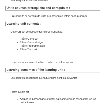
Teaching in the second semester
Units courses prerequisite and corequisite :
Prerequisite or corequisite units are presented within each program
Learning unit contents :
Cette UE est composée des filières suivantes:
Filière Game art
Filière Game design
Filière Programmation
Filière Tech art
Les étudiant-es suivent la filière en lien avec leur option.
Learning outcomes of the learning unit :
Les objectifs spécifiques à chaque filière sont les suivants:
Filière Game art
Animer un personnage et gérer sa locomotion en respectant les lois
de l'animation.