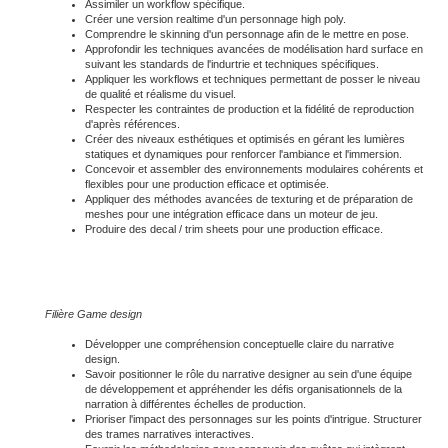
Assimiler un workflow spécifique.
Créer une version realtime d'un personnage high poly.
Comprendre le skinning d'un personnage afin de le mettre en pose.
Approfondir les techniques avancées de modélisation hard surface en
suivant les standards de l'indurtrie et techniques spécifiques.
Appliquer les workflows et techniques permettant de posser le niveau
de qualité et réalisme du visuel.
Respecter les contraintes de production et la fidélité de reproduction
d'après références.
Créer des niveaux esthétiques et optimisés en gérant les lumières
statiques et dynamiques pour renforcer l'ambiance et l'immersion.
Concevoir et assembler des environnements modulaires cohérents et
flexibles pour une production efficace et optimisée.
Appliquer des méthodes avancées de texturing et de préparation de
meshes pour une intégration efficace dans un moteur de jeu.
Produire des decal / trim sheets pour une production efficace.
Filière Game design
Développer une compréhension conceptuelle claire du narrative
design.
Savoir positionner le rôle du narrative designer au sein d'une équipe
de développement et appréhender les défis organisationnels de la
narration à différentes échelles de production.
Prioriser l'impact des personnages sur les points d'intrigue. Structurer
des trames narratives interactives.