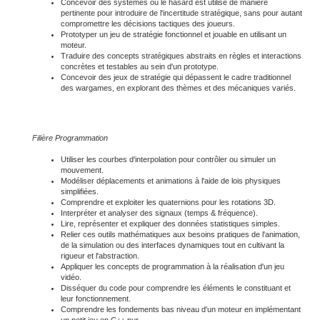
Concevoir des systèmes où le hasard est utilisé de manière
pertinente pour introduire de l'incertitude stratégique, sans pour autant
compromettre les décisions tactiques des joueurs.
Prototyper un jeu de stratégie fonctionnel et jouable en utilisant un
moteur.
Traduire des concepts stratégiques abstraits en règles et interactions
concrètes et testables au sein d'un prototype.
Concevoir des jeux de stratégie qui dépassent le cadre traditionnel
des wargames, en explorant des thèmes et des mécaniques variés.
Filière Programmation
Utiliser les courbes d'interpolation pour contrôler ou simuler un
mouvement.
Modéliser déplacements et animations à l'aide de lois physiques
simplifiées.
Comprendre et exploiter les quaternions pour les rotations 3D.
Interpréter et analyser des signaux (temps & fréquence).
Lire, représenter et expliquer des données statistiques simples.
Relier ces outils mathématiques aux besoins pratiques de l'animation,
de la simulation ou des interfaces dynamiques tout en cultivant la
rigueur et l'abstraction.
Appliquer les concepts de programmation à la réalisation d'un jeu
vidéo.
Disséquer du code pour comprendre les éléments le constituant et
leur fonctionnement.
Comprendre les fondements bas niveau d'un moteur en implémentant