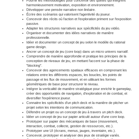
Fournir les méthodologies pour concevoir des quêtes qui intègrent
harmonieusement motivation, exposition et environnement.
Développer une pensée narrative non linéaire.
Écrire des scénarios qui valorisent l'agentivité du joueur.
Concevoir des récits où l'action et l'exploration priment sur l'exposition
passive.
Adapter les structures narratives aux spécificités du jeu vidéo.
Organiser et documenter des idées narratives de manière
professionnelle.
Idéer et documenter un concept de jeu selon le modèle du rational
game design.
Ancrer un concept de jeu (core loop) dans un micro univers narratif.
Comprendre de manière approfondie et pratique les principes de la
conception de niveaux de jeu, en mettant l'accent sur la phase de
"blocking".
Concevoir des agencements spatiaux efficaces en comprenant les
relations entre les différents espaces, les boucles, les points de
passage et les flux de mouvement, et en utilisant les formes
géométriques de base pour structurer le niveau.
Intégrer la verticalité de manière stratégique pour enrichir le gameplay,
créer des opportunités de navigation, d'exploration et de combat, et
diversifier l'expérience joueur.
Connaitre les spécificités d'un pitch deck et la manière de pitcher un
projet selon les intentions de communication.
Défendre un projet ou un concept de jeu à travers un pitch deck.
Idéer un concept de jeu sur papier articulé autour d'une core loop.
Prototyper sur papier des mécaniques de base (mouvement,
interaction, combat, collecte, gestion de ressources, etc.).
Prototyper une UI (écrans, menus, jauges, inventaire, etc.).
Concevoir, prototyper et analyser des jeux de stratégie variés.