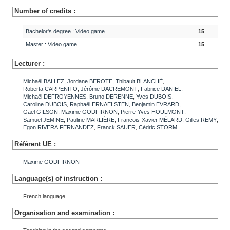
Number of credits :
Bachelor's degree : Video game
15
Master : Video game
15
Lecturer :
Michaël
BALLEZ
,
Jordane
BEROTE
,
Thibault
BLANCHÉ
,
Roberta
CARPENITO
,
Jérôme
DACREMONT
,
Fabrice
DANIEL
,
Michaël
DEFROYENNES
,
Bruno
DERENNE
,
Yves
DUBOIS
,
Caroline
DUBOIS
,
Raphaël
ERNAELSTEN
,
Benjamin
EVRARD
,
Gaël
GILSON
,
Maxime
GODFIRNON
,
Pierre-Yves
HOULMONT
,
Samuel
JEMINE
,
Pauline
MARLIÈRE
,
Francois-Xavier
MÉLARD
,
Gilles
REMY
,
Egon
RIVERA FERNANDEZ
,
Franck
SAUER
,
Cédric
STORM
Référent UE :
Maxime
GODFIRNON
Language(s) of instruction :
French language
Organisation and examination :