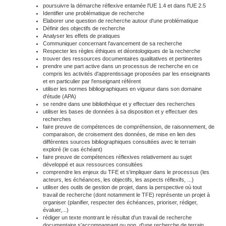
poursuivre la démarche réflexive entamée l'UE 1.4 et dans l'UE 2.5
Identifier une problématique de recherche
Elaborer une question de recherche autour d'une problématique
Définir des objectifs de recherche
Analyser les effets de pratiques
Communiquer concernant l'avancement de sa recherche
Respecter les règles éthiques et déontologiques de la recherche
trouver des ressources documentaires qualitatives et pertinentes
prendre une part active dans un processus de recherche en ce
compris les activités d'apprentissage proposées par les enseignants
et en particulier par l'enseignant référent
utiliser les normes bibliographiques en vigueur dans son domaine
d'étude (APA)
se rendre dans une bibliothèque et y effectuer des recherches
utiliser les bases de données à sa disposition et y effectuer des
recherches
faire preuve de compétences de compréhension, de raisonnement, de
comparaison, de croisement des données, de mise en lien des
différentes sources bibliographiques consultées avec le terrain
exploré (le cas échéant)
faire preuve de compétences réflexives relativement au sujet
développé et aux ressources consultées
comprendre les enjeux du TFE et s'impliquer dans le processus (les
acteurs, les échéances, les objectifs, les aspects réflexifs, ...)
utiliser des outils de gestion de projet, dans la perspective où tout
travail de recherche (dont notamment le TFE) représente un projet à
organiser (planifier, respecter des échéances, prioriser, rédiger,
évaluer,...)
rédiger un texte montrant le résultat d'un travail de recherche
documentaire s'accompagnant ou non, d'une recherche de terrain