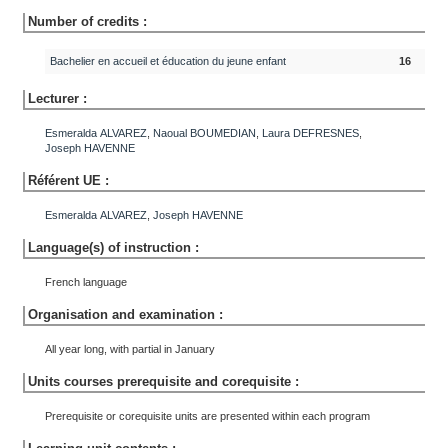
Number of credits :
Bachelier en accueil et éducation du jeune enfant
16
Lecturer :
Esmeralda
ALVAREZ
,
Naoual
BOUMEDIAN
,
Laura
DEFRESNES
,
Joseph
HAVENNE
Référent UE :
Esmeralda
ALVAREZ
,
Joseph
HAVENNE
Language(s) of instruction :
French language
Organisation and examination :
All year long, with partial in January
Units courses prerequisite and corequisite :
Prerequisite or corequisite units are presented within each program