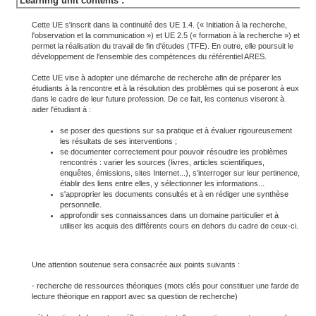
Learning unit contents :
Cette UE s'inscrit dans la continuité des UE 1.4. (« Initiation à la recherche,
l'observation et la communication ») et UE 2.5 (« formation à la recherche ») et
permet la réalisation du travail de fin d'études (TFE). En outre, elle poursuit le
développement de l'ensemble des compétences du référentiel ARES.
Cette UE vise à adopter une démarche de recherche afin de préparer les
étudiants à la rencontre et à la résolution des problèmes qui se poseront à eux
dans le cadre de leur future profession. De ce fait, les contenus viseront à
aider l'étudiant à :
se poser des questions sur sa pratique et à évaluer rigoureusement
les résultats de ses interventions ;
se documenter correctement pour pouvoir résoudre les problèmes
rencontrés : varier les sources (livres, articles scientifiques,
enquêtes, émissions, sites Internet...), s'interroger sur leur pertinence,
établir des liens entre elles, y sélectionner les informations...
s'approprier les documents consultés et à en rédiger une synthèse
personnelle.
approfondir ses connaissances dans un domaine particulier et à
utiliser les acquis des différents cours en dehors du cadre de ceux-ci.
Une attention soutenue sera consacrée aux points suivants :
- recherche de ressources théoriques (mots clés pour constituer une farde de
lecture théorique en rapport avec sa question de recherche)