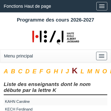
Fonctions Haut de page
Toggle
naviga
Programme des cours 2026-2027
Menu principal
Toggle
naviga
K
A
B
C
D
E
F
G
H
I
J
L
M
N
O
Liste des enseignants dont le nom
débute par la lettre
K
KAHN
Caroline
KECH
Ferdinand