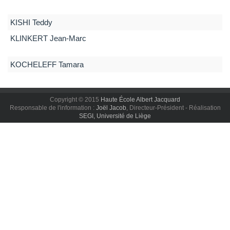
KISHI
Teddy
KLINKERT
Jean-Marc
KOCHELEFF
Tamara
Copyright © 2015
Haute École Albert Jacquard
Responsable de l'information :
Joël Jacob
, Directeur-Président - Réalisation
SEGI, Université de Liège