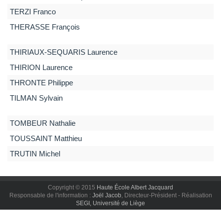
TERZI
Franco
THERASSE
François
THIRIAUX-SEQUARIS
Laurence
THIRION
Laurence
THRONTE
Philippe
TILMAN
Sylvain
TOMBEUR
Nathalie
TOUSSAINT
Matthieu
TRUTIN
Michel
Copyright © 2015
Haute École Albert Jacquard
Responsable de l'information :
Joël Jacob
, Directeur-Président - Réalisation
SEGI, Université de Liège