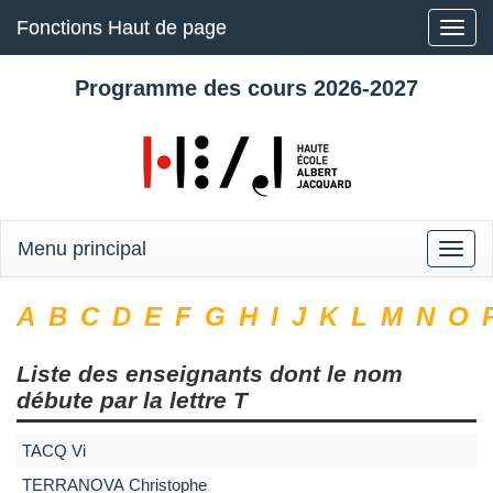
Fonctions Haut de page
Toggle
naviga
Programme des cours 2026-2027
Menu principal
Toggle
naviga
A
B
C
D
E
F
G
H
I
J
K
L
M
N
O
Liste des enseignants dont le nom
débute par la lettre
T
TACQ
Vi
TERRANOVA
Christophe