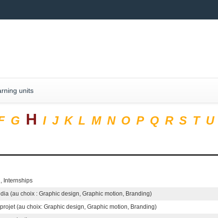
rning units
H
F
G
I
J
K
L
M
N
O
P
Q
R
S
T
U
 , Internships
dia (au choix : Graphic design, Graphic motion, Branding)
e projet (au choix: Graphic design, Graphic motion, Branding)