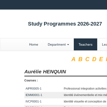
Study Programmes 2026-2027
Home
Department
Teachers
Lea
A
B
C
D
E
Aurélie
HENQUIN
Courses :
AIPR0005-1
Professional integration activities
IEMM0001-1
Identité événementielle et mix mé
IVCP0001-1
Identité visuelle et conception d