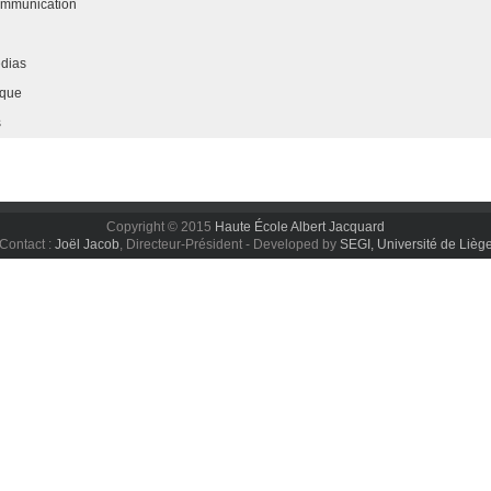
ommunication
édias
ique
s
Copyright © 2015
Haute École Albert Jacquard
Contact :
Joël Jacob
, Directeur-Président - Developed by
SEGI, Université de Lièg