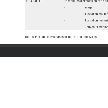
TCOF0001-1
Techniques d'expression et de c
-
Image
-
Illustration mix-m
-
Illustration numér
-
Nouveaux média
This list includes only courses of the 1st and 2nd cycles.