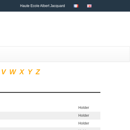
Haute Ecole Albert Jacquard
V
W
X
Y
Z
Holder
Holder
Holder