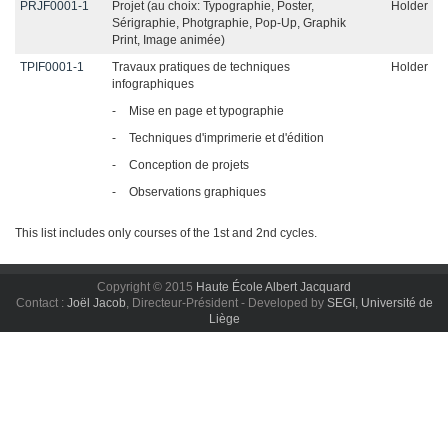
PRJF0001-1
Projet (au choix: Typographie, Poster,
Holder
Sérigraphie, Photgraphie, Pop-Up, Graphik
Print, Image animée)
TPIF0001-1
Travaux pratiques de techniques
Holder
infographiques
-
Mise en page et typographie
-
Techniques d'imprimerie et d'édition
-
Conception de projets
-
Observations graphiques
This list includes only courses of the 1st and 2nd cycles.
Copyright © 2015
Haute École Albert Jacquard
Contact :
Joël Jacob
, Directeur-Président - Developed by
SEGI, Université de
Liège