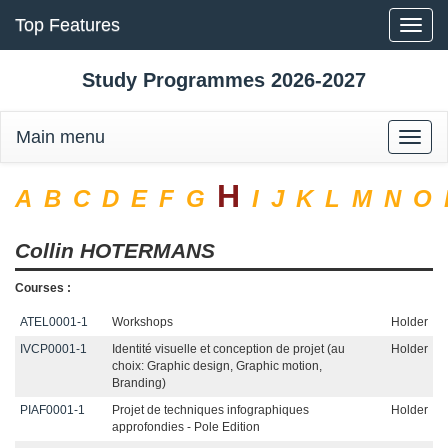
Top Features
Toggle
naviga
Study Programmes 2026-2027
Main menu
Toggle
naviga
H
A
B
C
D
E
F
G
I
J
K
L
M
N
O
Collin
HOTERMANS
Courses :
ATEL0001-1
Workshops
Holder
IVCP0001-1
Identité visuelle et conception de projet (au
Holder
choix: Graphic design, Graphic motion,
Branding)
PIAF0001-1
Projet de techniques infographiques
Holder
approfondies - Pole Edition