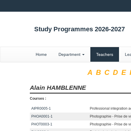
Study Programmes 2026-2027
Home
Department
Teachers
Lea
A
B
C
D
E
Alain
HAMBLENNE
Courses :
AIPR0005-1
Professional integration ac
PHOA0001-1
Photographie - Prise de v
PHOT0003-1
Photographie - Prise de v