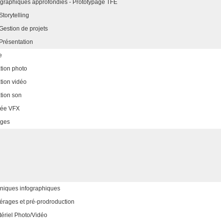
fographiques approfondies - Prototypage TFE
torytelling
Gestion de projets
Présentation
e
tion photo
tion vidéo
tion son
ntée VFX
ages
hniques infographiques
érages et pré-prodroduction
tériel Photo/Vidéo