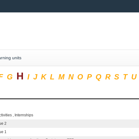
rning units
H
F
G
I
J
K
L
M
N
O
P
Q
R
S
T
U
tivities , Internships
ue 2
ue 1