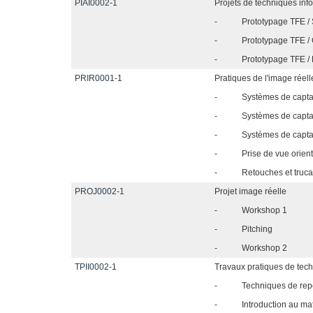
PIAI0002-1
Projets de techniques in
-
Prototypage TFE / S
-
Prototypage TFE / 
-
Prototypage TFE / 
PRIR0001-1
Pratiques de l'image réell
-
Systèmes de capta
-
Systèmes de capta
-
Systèmes de capta
-
Prise de vue orie
-
Retouches et truc
PROJ0002-1
Projet image réelle
-
Workshop 1
-
Pitching
-
Workshop 2
TPII0002-1
Travaux pratiques de tec
-
Techniques de rep
-
Introduction au ma