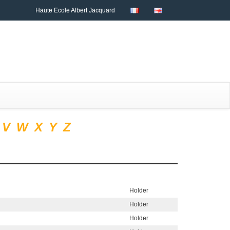
Haute Ecole Albert Jacquard
V
W
X
Y
Z
Holder
Holder
Holder