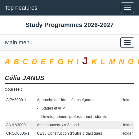
Top Features
Toggle
naviga
Study Programmes 2026-2027
Main menu
Toggle
naviga
J
A
B
C
D
E
F
G
H
I
K
L
M
N
O
Célia
JANUS
Courses :
AIPA3000-1
Approche de l'identité enseignante
Holder
-
Stages et AFP
-
Développement professionnel : identité
ANMA3000-1
Art et nouveaux médias 1
Holder
CROD0005-1
UE35 Construction d'outils didactiques
Holder