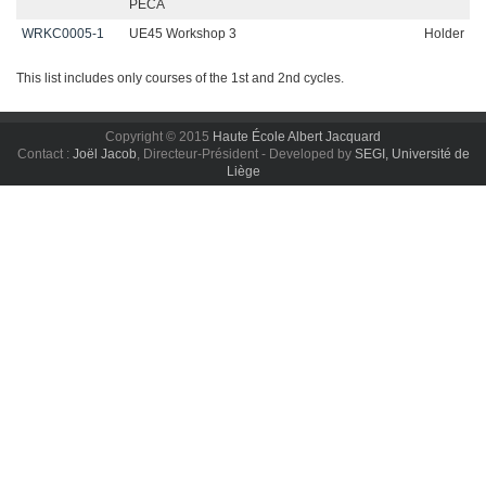
PECA
WRKC0005-1
UE45 Workshop 3
Holder
This list includes only courses of the 1st and 2nd cycles.
Copyright © 2015
Haute École Albert Jacquard
Contact :
Joël Jacob
, Directeur-Président - Developed by
SEGI, Université de
Liège