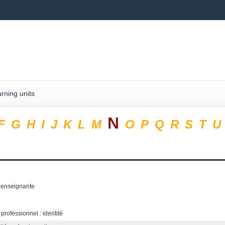
rning units
N
F
G
H
I
J
K
L
M
O
P
Q
R
S
T
U
é enseignante
rofessionnel : identité