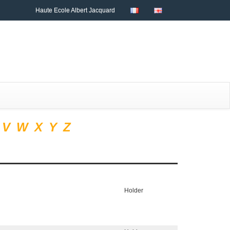
Haute Ecole Albert Jacquard
V
W
X
Y
Z
Holder