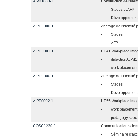
AIPB1000-1
Construction de l'iden
-
Stages et AFP
-
Développement p
AIPC1000-1
Ancrage de l'identité
-
Stages
-
AFP
AIPD0001-1
UE41 Workplace integr
-
didactics Ac-M1
-
work placement:
AIPD1000-1
Ancrage de l'identité 
-
Stages
-
Développement pr
AIPE0002-1
UE55 Workplace integr
-
work placement:
-
pedagogy specif
COSC1230-1
Communication scient
-
Séminaire d'a