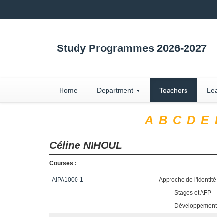
Study Programmes 2026-2027
Home
Department
Teachers
Lea
A
B
C
D
E
Céline
NIHOUL
Courses :
AIPA1000-1
Approche de l'identit
-
Stages et AFP
-
Développement p