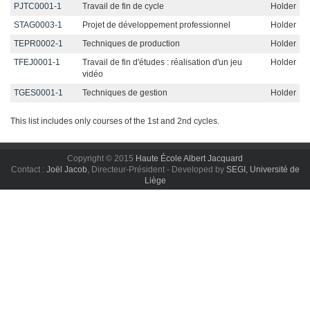
PJTC0001-1
Travail de fin de cycle
Holder
STAG0003-1
Projet de développement professionnel
Holder
TEPR0002-1
Techniques de production
Holder
TFEJ0001-1
Travail de fin d'études : réalisation d'un jeu
Holder
vidéo
TGES0001-1
Techniques de gestion
Holder
This list includes only courses of the 1st and 2nd cycles.
Copyright © 2015
Haute École Albert Jacquard
Contact :
Joël Jacob
, Directeur-Président - Developed by
SEGI, Université de
Liège