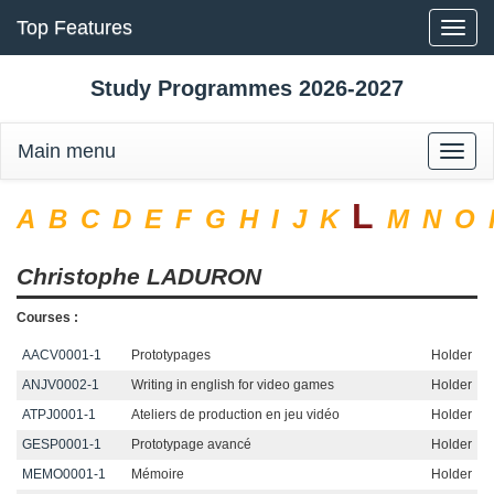
Top Features
Toggle
naviga
Study Programmes 2026-2027
Main menu
Toggle
naviga
L
A
B
C
D
E
F
G
H
I
J
K
M
N
O
Christophe
LADURON
Courses :
AACV0001-1
Prototypages
Holder
ANJV0002-1
Writing in english for video games
Holder
ATPJ0001-1
Ateliers de production en jeu vidéo
Holder
GESP0001-1
Prototypage avancé
Holder
MEMO0001-1
Mémoire
Holder