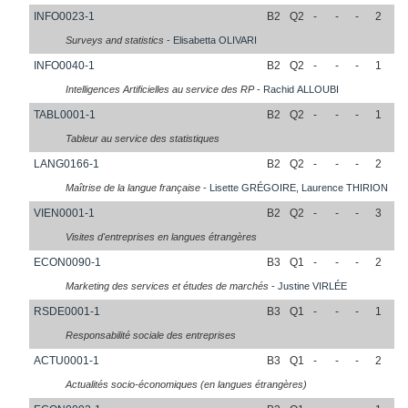
INFO0023-1
B2
Q2
-
-
-
2
Surveys and statistics
-
Elisabetta
OLIVARI
INFO0040-1
B2
Q2
-
-
-
1
Intelligences Artificielles au service des RP
-
Rachid
ALLOUBI
TABL0001-1
B2
Q2
-
-
-
1
Tableur au service des statistiques
LANG0166-1
B2
Q2
-
-
-
2
Maîtrise de la langue française
-
Lisette
GRÉGOIRE
,
Laurence
THIRION
VIEN0001-1
B2
Q2
-
-
-
3
Visites d'entreprises en langues étrangères
ECON0090-1
B3
Q1
-
-
-
2
Marketing des services et études de marchés
-
Justine
VIRLÉE
RSDE0001-1
B3
Q1
-
-
-
1
Responsabilité sociale des entreprises
ACTU0001-1
B3
Q1
-
-
-
2
Actualités socio-économiques (en langues étrangères)