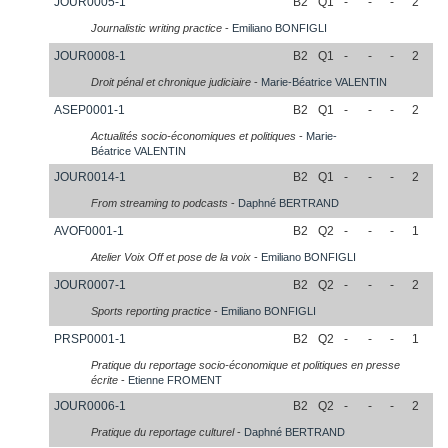
JOUR0005-1
B2
Q1
-
-
-
2
Journalistic writing practice
-
Emiliano
BONFIGLI
JOUR0008-1
B2
Q1
-
-
-
2
Droit pénal et chronique judiciaire
-
Marie-Béatrice
VALENTIN
ASEP0001-1
B2
Q1
-
-
-
2
Actualités socio-économiques et politiques
-
Marie-
Béatrice
VALENTIN
JOUR0014-1
B2
Q1
-
-
-
2
From streaming to podcasts
-
Daphné
BERTRAND
AVOF0001-1
B2
Q2
-
-
-
1
Atelier Voix Off et pose de la voix
-
Emiliano
BONFIGLI
JOUR0007-1
B2
Q2
-
-
-
2
Sports reporting practice
-
Emiliano
BONFIGLI
PRSP0001-1
B2
Q2
-
-
-
1
Pratique du reportage socio-économique et politiques en presse
écrite
-
Etienne
FROMENT
JOUR0006-1
B2
Q2
-
-
-
2
Pratique du reportage culturel
-
Daphné
BERTRAND