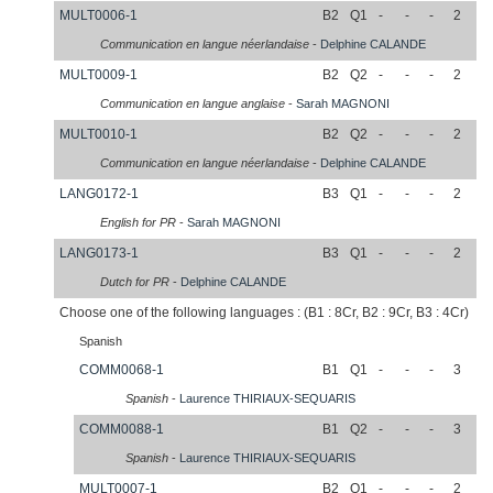
MULT0006-1
B2
Q1
-
-
-
2
Communication en langue néerlandaise
-
Delphine
CALANDE
MULT0009-1
B2
Q2
-
-
-
2
Communication en langue anglaise
-
Sarah
MAGNONI
MULT0010-1
B2
Q2
-
-
-
2
Communication en langue néerlandaise
-
Delphine
CALANDE
LANG0172-1
B3
Q1
-
-
-
2
English for PR
-
Sarah
MAGNONI
LANG0173-1
B3
Q1
-
-
-
2
Dutch for PR
-
Delphine
CALANDE
Choose one of the following languages : (B1 : 8Cr, B2 : 9Cr, B3 : 4Cr)
Spanish
COMM0068-1
B1
Q1
-
-
-
3
Spanish
-
Laurence
THIRIAUX-SEQUARIS
COMM0088-1
B1
Q2
-
-
-
3
Spanish
-
Laurence
THIRIAUX-SEQUARIS
MULT0007-1
B2
Q1
-
-
-
2