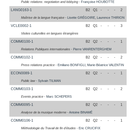
Public relations: negotiation and lobbying
-
Françoise
HOUBOTTE
LANG0163-1
B2
Q1
-
-
-
2
Maîtrise de la langue française
-
Lisette
GRÉGOIRE
,
Laurence
THIRION
VCLE0002-1
B2
Q1
-
-
-
3
Visites culturelles en langues étrangères
COMM0100-1
B2
Q2
-
-
-
1
Relations Publiques internationales
-
Pierre
VANRENTERGHEM
COMM0102-1
B2
Q2
-
-
-
2
Press relations practice
-
Emiliano
BONFIGLI
,
Marie-Béatrice
VALENTIN
ECON0089-1
B2
Q2
-
-
-
1
Public law
-
Sylvain
TILMAN
COMM0103-1
B2
Q2
-
-
-
2
Events practice
-
Marc
SCHEPERS
COMM0095-1
B2
Q2
-
-
-
1
Analyse de la musique moderne
-
Antoine
BINAMÉ
COMM0106-1
B2
Q2
-
-
-
1
Méthodologie du Travail de fin d'études
-
Eric
CRUCIFIX