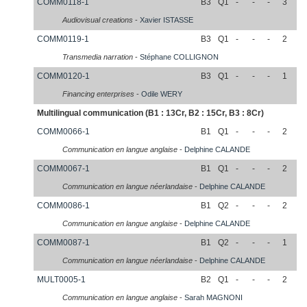
COMM0118-1
B3
Q1
-
-
-
3
Audiovisual creations
-
Xavier
ISTASSE
COMM0119-1
B3
Q1
-
-
-
2
Transmedia narration
-
Stéphane
COLLIGNON
COMM0120-1
B3
Q1
-
-
-
1
Financing enterprises
-
Odile
WERY
Multilingual communication (B1 : 13Cr, B2 : 15Cr, B3 : 8Cr)
COMM0066-1
B1
Q1
-
-
-
2
Communication en langue anglaise
-
Delphine
CALANDE
COMM0067-1
B1
Q1
-
-
-
2
Communication en langue néerlandaise
-
Delphine
CALANDE
COMM0086-1
B1
Q2
-
-
-
2
Communication en langue anglaise
-
Delphine
CALANDE
COMM0087-1
B1
Q2
-
-
-
1
Communication en langue néerlandaise
-
Delphine
CALANDE
MULT0005-1
B2
Q1
-
-
-
2
Communication en langue anglaise
-
Sarah
MAGNONI