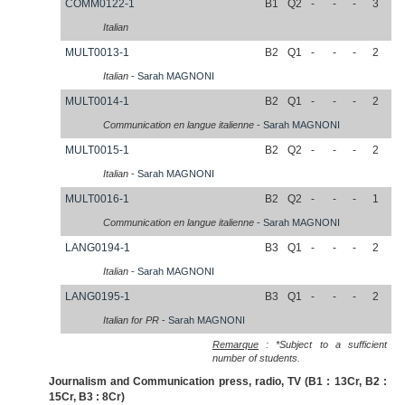
COMM0122-1
B1
Q2
-
-
-
3
Italian
MULT0013-1
B2
Q1
-
-
-
2
Italian
-
Sarah
MAGNONI
MULT0014-1
B2
Q1
-
-
-
2
Communication en langue italienne
-
Sarah
MAGNONI
MULT0015-1
B2
Q2
-
-
-
2
Italian
-
Sarah
MAGNONI
MULT0016-1
B2
Q2
-
-
-
1
Communication en langue italienne
-
Sarah
MAGNONI
LANG0194-1
B3
Q1
-
-
-
2
Italian
-
Sarah
MAGNONI
LANG0195-1
B3
Q1
-
-
-
2
Italian for PR
-
Sarah
MAGNONI
Remarque
: *Subject to a sufficient
number of students.
Journalism and Communication press, radio, TV (B1 : 13Cr, B2 :
15Cr, B3 : 8Cr)