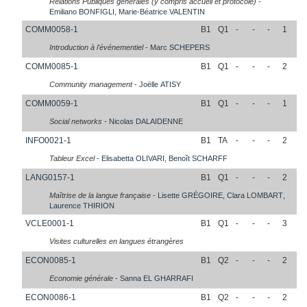
Relations Publiques générales (y compris accueil et protocole)
-
Emiliano
BONFIGLI
,
Marie-Béatrice
VALENTIN
COMM0058-1
B1
Q1
-
-
-
1
Introduction à l'événementiel
-
Marc
SCHEPERS
COMM0085-1
B1
Q1
-
-
-
2
Community management
-
Joëlle
ATISY
COMM0059-1
B1
Q1
-
-
-
1
Social networks
-
Nicolas
DALAIDENNE
INFO0021-1
B1
TA
-
-
-
2
Tableur Excel
-
Elisabetta
OLIVARI
,
Benoît
SCHARFF
LANG0157-1
B1
Q1
-
-
-
2
Maîtrise de la langue française
-
Lisette
GRÉGOIRE
,
Clara
LOMBART
,
Laurence
THIRION
VCLE0001-1
B1
Q1
-
-
-
3
Visites culturelles en langues étrangères
ECON0085-1
B1
Q2
-
-
-
2
Economie générale
-
Sanna
EL GHARRAFI
ECON0086-1
B1
Q2
-
-
-
2