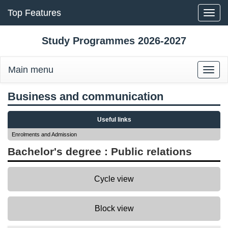
Top Features
Toggle
naviga
Study Programmes 2026-2027
Main menu
Toggle
naviga
Business and communication
Useful links
Enrolments and Admission
Bachelor's degree : Public relations
Cycle view
Block view