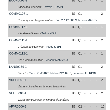
ECON0092-1
B3
Q1
-
-
-
1
Social and labor law
-
Sylvain
TILMAN
COMM0107-1
B3
Q1
-
-
-
2
Rhétorique de l'argumentation
-
Eric
CRUCIFIX
,
Sébastien
MARCY
COMM0117-1
B3
Q1
-
-
-
1
Web-based News
-
Teddy
KISHI
COMM0111-1
B3
Q1
-
-
-
2
Création de sites web
-
Teddy
KISHI
COMM0112-1
B3
Q1
-
-
-
1
Crisis communication
-
Vincent
MASSAUX
LANG0169-1
B3
Q1
-
-
-
2
French
-
Clara
LOMBART
,
Michael
SCHAUB
,
Laurence
THIRION
VULE0001-1
B3
Q1
-
-
-
2
Visites culturelles en langues étrangères
VELE0001-1
B3
Q1
-
-
-
2
Visites d'entreprises en langues étrangères
AFPR0006-1
B3
Q2
-
-
-
15