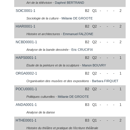
Art de la télévision
-
Daphné
BERTRAND
SOIC0001-1
B2
Q1
-
-
-
2
Sociologie de la culture
-
Mélanie
DE GROOTE
HIAR0001-1
B2
Q2
-
-
-
2
Histoire et architectures
-
Emmanuel
FALZONE
NCBD0001-1
B2
Q2
-
-
-
2
Analyse de la bande dessinée
-
Eric
CRUCIFIX
HAPS0001-1
B2
Q2
-
-
-
1
Etude de la peinture et de la sculpture
-
Manon
BOUVRY
ORGA0002-1
B2
Q2
-
-
-
1
Organisation des musées et des expositions
-
Barbara
FIRQUET
POCU0001-1
B2
Q2
-
-
-
1
Politiques culturelles
-
Mélanie
DE GROOTE
ANDA0001-1
B3
Q1
-
-
-
1
Analyse de la danse
HTHE0001-1
B3
Q1
-
-
-
2
Histoire du théâtre et pratique de l'écriture théâtrale