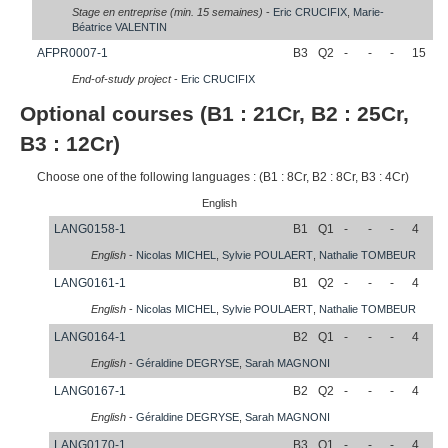
Stage en entreprise (min. 15 semaines)
-
Eric
CRUCIFIX
,
Marie-
Béatrice
VALENTIN
AFPR0007-1
B3
Q2
-
-
-
15
End-of-study project
-
Eric
CRUCIFIX
Optional courses (B1 : 21Cr, B2 : 25Cr,
B3 : 12Cr)
Choose one of the following languages : (B1 : 8Cr, B2 : 8Cr, B3 : 4Cr)
English
LANG0158-1
B1
Q1
-
-
-
4
English
-
Nicolas
MICHEL
,
Sylvie
POULAERT
,
Nathalie
TOMBEUR
LANG0161-1
B1
Q2
-
-
-
4
English
-
Nicolas
MICHEL
,
Sylvie
POULAERT
,
Nathalie
TOMBEUR
LANG0164-1
B2
Q1
-
-
-
4
English
-
Géraldine
DEGRYSE
,
Sarah
MAGNONI
LANG0167-1
B2
Q2
-
-
-
4
English
-
Géraldine
DEGRYSE
,
Sarah
MAGNONI
LANG0170-1
B3
Q1
-
-
-
4