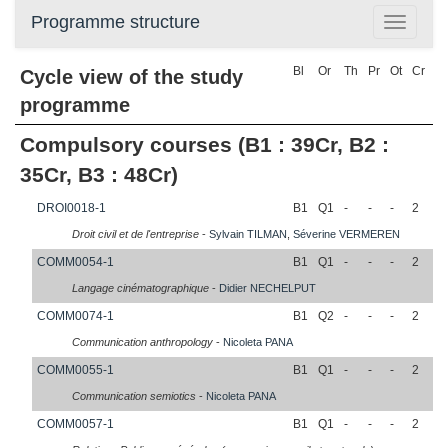
Programme structure
Toggle
navigatio
Bl
Or
Th
Pr
Ot
Cr
Cycle view of the study
programme
Compulsory courses (B1 : 39Cr, B2 :
35Cr, B3 : 48Cr)
DROI0018-1
B1
Q1
-
-
-
2
Droit civil et de l'entreprise
-
Sylvain
TILMAN
,
Séverine
VERMEREN
COMM0054-1
B1
Q1
-
-
-
2
Langage cinématographique
-
Didier
NECHELPUT
COMM0074-1
B1
Q2
-
-
-
2
Communication anthropology
-
Nicoleta
PANA
COMM0055-1
B1
Q1
-
-
-
2
Communication semiotics
-
Nicoleta
PANA
COMM0057-1
B1
Q1
-
-
-
2