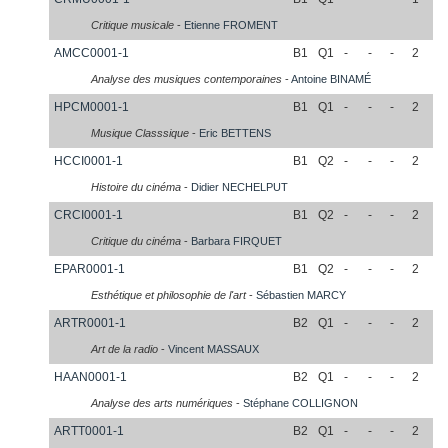
Critique musicale
-
Etienne
FROMENT
AMCC0001-1
B1
Q1
-
-
-
2
Analyse des musiques contemporaines
-
Antoine
BINAMÉ
HPCM0001-1
B1
Q1
-
-
-
2
Musique Classsique
-
Eric
BETTENS
HCCI0001-1
B1
Q2
-
-
-
2
Histoire du cinéma
-
Didier
NECHELPUT
CRCI0001-1
B1
Q2
-
-
-
2
Critique du cinéma
-
Barbara
FIRQUET
EPAR0001-1
B1
Q2
-
-
-
2
Esthétique et philosophie de l'art
-
Sébastien
MARCY
ARTR0001-1
B2
Q1
-
-
-
2
Art de la radio
-
Vincent
MASSAUX
HAAN0001-1
B2
Q1
-
-
-
2
Analyse des arts numériques
-
Stéphane
COLLIGNON
ARTT0001-1
B2
Q1
-
-
-
2