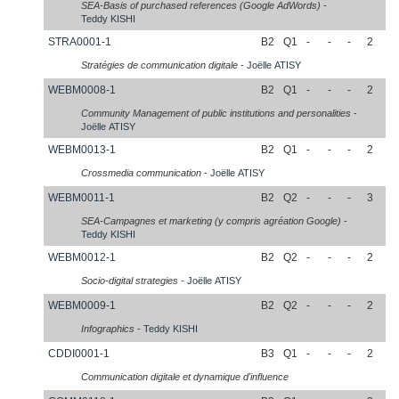
SEA-Basis of purchased references (Google AdWords)
-
Teddy
KISHI
STRA0001-1
B2
Q1
-
-
-
2
Stratégies de communication digitale
-
Joëlle
ATISY
WEBM0008-1
B2
Q1
-
-
-
2
Community Management of public institutions and personalities
-
Joëlle
ATISY
WEBM0013-1
B2
Q1
-
-
-
2
Crossmedia communication
-
Joëlle
ATISY
WEBM0011-1
B2
Q2
-
-
-
3
SEA-Campagnes et marketing (y compris agréation Google)
-
Teddy
KISHI
WEBM0012-1
B2
Q2
-
-
-
2
Socio-digital strategies
-
Joëlle
ATISY
WEBM0009-1
B2
Q2
-
-
-
2
Infographics
-
Teddy
KISHI
CDDI0001-1
B3
Q1
-
-
-
2
Communication digitale et dynamique d'influence