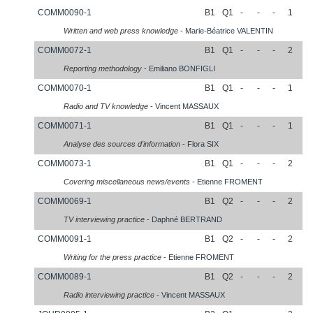
COMM0090-1
B1
Q1
-
-
-
1
Written and web press knowledge
-
Marie-Béatrice
VALENTIN
COMM0072-1
B1
Q1
-
-
-
2
Reporting methodology
-
Emiliano
BONFIGLI
COMM0070-1
B1
Q1
-
-
-
1
Radio and TV knowledge
-
Vincent
MASSAUX
COMM0071-1
B1
Q1
-
-
-
1
Analyse des sources d'information
-
Flora
SIX
COMM0073-1
B1
Q1
-
-
-
2
Covering miscellaneous news/events
-
Etienne
FROMENT
COMM0069-1
B1
Q2
-
-
-
2
TV interviewing practice
-
Daphné
BERTRAND
COMM0091-1
B1
Q2
-
-
-
2
Writing for the press practice
-
Etienne
FROMENT
COMM0089-1
B1
Q2
-
-
-
2
Radio interviewing practice
-
Vincent
MASSAUX