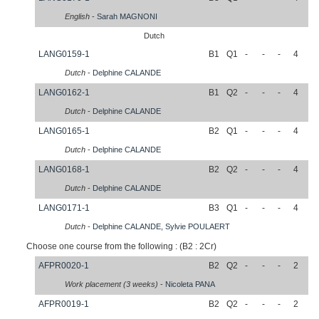
English
-
Sarah
MAGNONI
Dutch
LANG0159-1
B1
Q1
-
-
-
4
Dutch
-
Delphine
CALANDE
LANG0162-1
B1
Q2
-
-
-
4
Dutch
-
Delphine
CALANDE
LANG0165-1
B2
Q1
-
-
-
4
Dutch
-
Delphine
CALANDE
LANG0168-1
B2
Q2
-
-
-
4
Dutch
-
Delphine
CALANDE
LANG0171-1
B3
Q1
-
-
-
4
Dutch
-
Delphine
CALANDE
,
Sylvie
POULAERT
Choose one course from the following : (B2 : 2Cr)
AFPR0020-1
B2
Q2
-
-
-
2
Work placement (3 weeks)
-
Nicoleta
PANA
AFPR0019-1
B2
Q2
-
-
-
2