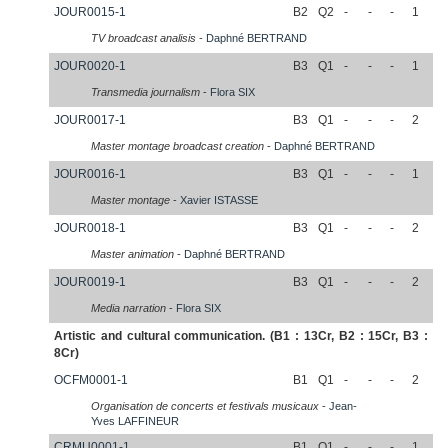
JOUR0015-1
B2
Q2
-
-
-
1
TV broadcast analisis
-
Daphné
BERTRAND
JOUR0020-1
B3
Q1
-
-
-
1
Transmedia journalism
-
Flora
SIX
JOUR0017-1
B3
Q1
-
-
-
2
Master montage broadcast creation
-
Daphné
BERTRAND
JOUR0016-1
B3
Q1
-
-
-
1
Master montage
-
Xavier
ISTASSE
JOUR0018-1
B3
Q1
-
-
-
2
Master animation
-
Daphné
BERTRAND
JOUR0019-1
B3
Q1
-
-
-
2
Media narration
-
Flora
SIX
Artistic and cultural communication. (B1 : 13Cr, B2 : 15Cr, B3 :
8Cr)
OCFM0001-1
B1
Q1
-
-
-
2
Organisation de concerts et festivals musicaux
-
Jean-
Yves
LAFFINEUR
CRMU0001-1
B1
Q1
-
-
-
1