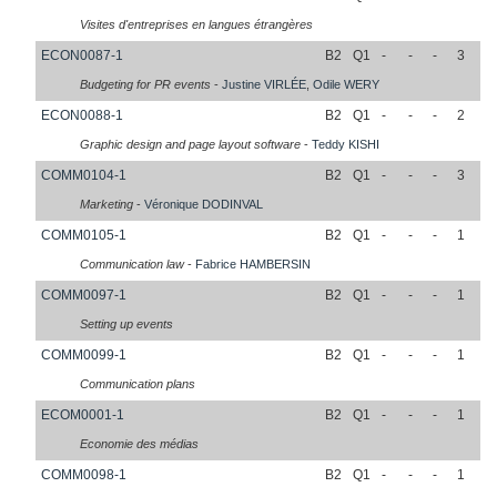
Visites d'entreprises en langues étrangères
ECON0087-1
B2
Q1
-
-
-
3
Budgeting for PR events
-
Justine
VIRLÉE
,
Odile
WERY
ECON0088-1
B2
Q1
-
-
-
2
Graphic design and page layout software
-
Teddy
KISHI
COMM0104-1
B2
Q1
-
-
-
3
Marketing
-
Véronique
DODINVAL
COMM0105-1
B2
Q1
-
-
-
1
Communication law
-
Fabrice
HAMBERSIN
COMM0097-1
B2
Q1
-
-
-
1
Setting up events
COMM0099-1
B2
Q1
-
-
-
1
Communication plans
ECOM0001-1
B2
Q1
-
-
-
1
Economie des médias
COMM0098-1
B2
Q1
-
-
-
1