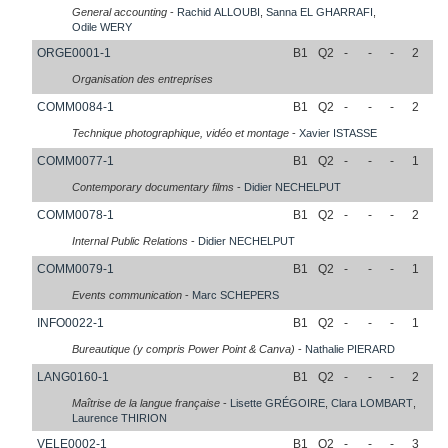
General accounting
-
Rachid
ALLOUBI
,
Sanna
EL GHARRAFI
,
Odile
WERY
ORGE0001-1
B1
Q2
-
-
-
2
Organisation des entreprises
COMM0084-1
B1
Q2
-
-
-
2
Technique photographique, vidéo et montage
-
Xavier
ISTASSE
COMM0077-1
B1
Q2
-
-
-
1
Contemporary documentary films
-
Didier
NECHELPUT
COMM0078-1
B1
Q2
-
-
-
2
Internal Public Relations
-
Didier
NECHELPUT
COMM0079-1
B1
Q2
-
-
-
1
Events communication
-
Marc
SCHEPERS
INFO0022-1
B1
Q2
-
-
-
1
Bureautique (y compris Power Point & Canva)
-
Nathalie
PIERARD
LANG0160-1
B1
Q2
-
-
-
2
Maîtrise de la langue française
-
Lisette
GRÉGOIRE
,
Clara
LOMBART
,
Laurence
THIRION
VELE0002-1
B1
Q2
-
-
-
3