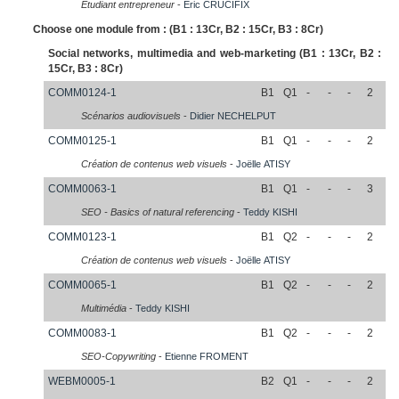
Etudiant entrepreneur
-
Eric
CRUCIFIX
Choose one module from : (B1 : 13Cr, B2 : 15Cr, B3 : 8Cr)
Social networks, multimedia and web-marketing (B1 : 13Cr, B2 :
15Cr, B3 : 8Cr)
COMM0124-1
B1
Q1
-
-
-
2
Scénarios audiovisuels
-
Didier
NECHELPUT
COMM0125-1
B1
Q1
-
-
-
2
Création de contenus web visuels
-
Joëlle
ATISY
COMM0063-1
B1
Q1
-
-
-
3
SEO - Basics of natural referencing
-
Teddy
KISHI
COMM0123-1
B1
Q2
-
-
-
2
Création de contenus web visuels
-
Joëlle
ATISY
COMM0065-1
B1
Q2
-
-
-
2
Multimédia
-
Teddy
KISHI
COMM0083-1
B1
Q2
-
-
-
2
SEO-Copywriting
-
Etienne
FROMENT
WEBM0005-1
B2
Q1
-
-
-
2