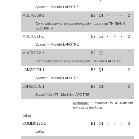
Spanish
-
Murielle
LAPOTRE
MULT0008-1
B2
Q1
-
-
-
2
Communication en langue espagnole
-
Laurence
THIRIAUX-
SEQUARIS
MULT0011-1
B2
Q2
-
-
-
2
Spanish
-
Murielle
LAPOTRE
MULT0012-1
B2
Q2
-
-
-
1
Communication en langue espagnole
-
Murielle
LAPOTRE
LANG0174-1
B3
Q1
-
-
-
2
Spanish
-
Murielle
LAPOTRE
LANG0175-1
B3
Q1
-
-
-
2
Spanish for PR
-
Murielle
LAPOTRE
Remarque
: *Subject to a sufficient
number of students.
Italian
COMM0121-1
B1
Q1
-
-
-
3
Italian